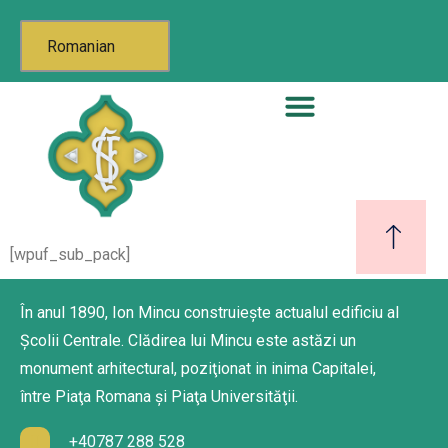
Romanian
Viata De Liceu
[wpuf_sub_pack]
În anul 1890, Ion Mincu construieşte actualul edificiu al
Şcolii Centrale. Clădirea lui Mincu este astăzi un
monument arhitectural, poziţionat in inima Capitalei,
între Piaţa Romana şi Piaţa Universităţii.
+40787 288 528