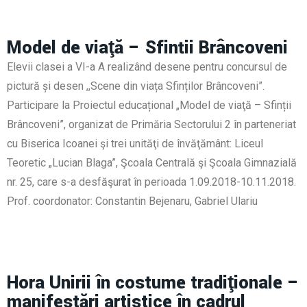
Model de viaţă – Sfinții Brâncoveni
Elevii clasei a VI-a A realizând desene pentru concursul de
pictură și desen ,,Scene din viața Sfinților Brâncoveni”.
Participare la Proiectul educațional „Model de viaţă – Sfinții
Brâncoveni”, organizat de Primăria Sectorului 2 în parteneriat
cu Biserica Icoanei şi trei unităţi de învăţământ: Liceul
Teoretic „Lucian Blaga”, Şcoala Centrală şi Şcoala Gimnazială
nr. 25, care s-a desfăşurat în perioada 1.09.2018-10.11.2018.
Prof. coordonator: Constantin Bejenaru, Gabriel Ulariu
Hora Unirii în costume tradiţionale –
manifestări artistice în cadrul