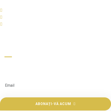
Ministerul Educației
Inspectoratul Școlar al Municipiului București
InfoCons – Protecția Consumatorilor
Newsletter
Abonați-vă la buletinul nostru informativ pentru a primi cele mai
recente actualizări și noi
ABONAȚI-VĂ ACUM