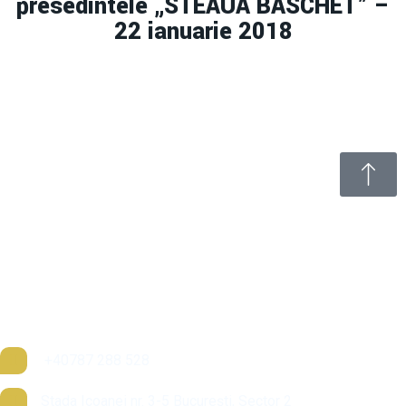
presedintele „STEAUA BASCHET” –
22 ianuarie 2018
În anul 1890, Ion Mincu construieşte actualul edificiu al Şcolii
Centrale. Clădirea lui Mincu este astăzi un monument
arhitectural, poziţionat in inima Capitalei, între Piaţa Romana şi
Piaţa Universităţii.
+40787 288 528
Stada Icoanei nr. 3-5 București, Sector 2